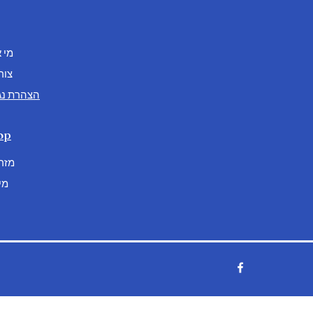
מי 
צור
הצהרת נג
op
מזרו
מי