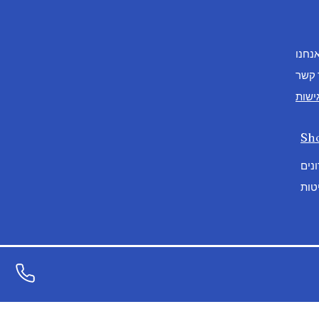
אנחנו
 קשר
ישות
Sh
נים
טות