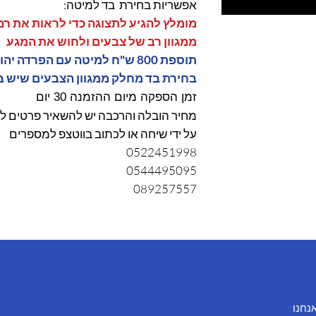
אפשריות בחירת בד למיטה:
מומלץ להגיע לתצוגה כדי לראות את רמ
ממגוון רב של צבעים ולחוש את המגע
תוספת 800 ש"ח למיטה עם הפרדה יהודית
בחירת בד מחלק ממגוון הצבעים שיש ב
זמן הספקה מיום ההזמנה 30 יום
מחיר הובלה והרכבה יש להשאיר פרטים לא
על ידי שיחה או לכתוב בווטצפ למספרים
0522451998
0544495095
089257557
אנחנו